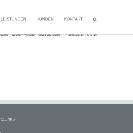
LEISTUNGEN
KUNDEN
KONTAKT
gentur – Logoentwicklung – Klassische Medien – Internetseiten
Knoten
RZLINKS