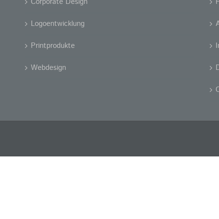
Corporate Design
Logoentwicklung
Printprodukte
Webdesign
D
C