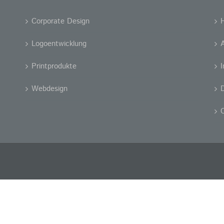
Corporate Design
Logoentwicklung
Printprodukte
Webdesign
D
C