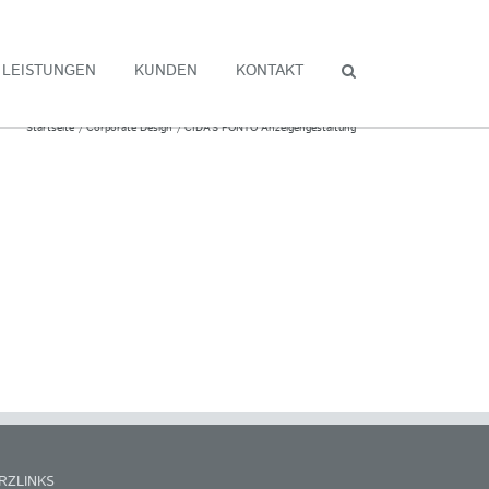
LEISTUNGEN
KUNDEN
KONTAKT
Startseite
Corporate Design
CIDA’S PONTO Anzeigengestaltung
RZLINKS